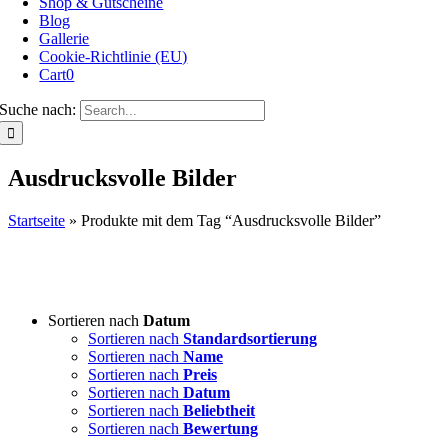
Shop & Gutscheine
Blog
Gallerie
Cookie-Richtlinie (EU)
Cart
0
Suche nach:
Ausdrucksvolle Bilder
Startseite
»
Produkte mit dem Tag “Ausdrucksvolle Bilder”
Sortieren nach
Datum
Sortieren nach
Standardsortierung
Sortieren nach
Name
Sortieren nach
Preis
Sortieren nach
Datum
Sortieren nach
Beliebtheit
Sortieren nach
Bewertung