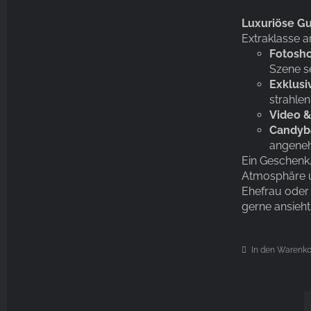
Cart
Luxuriöse G
Extraklasse a
Fotosho
Szene se
Exklusi
strahlen
Video &
Candyb
angeneh
Ein Geschenk,
Atmosphäre un
Ehefrau oder 
gerne ansieht
In den Warenk