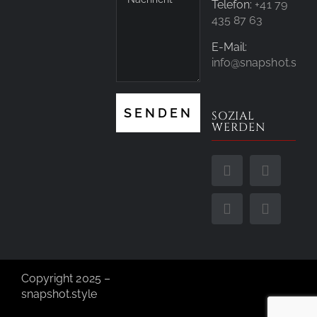
Telefon:
+41 79
435 87 63
E-Mail:
info@snapshot.style
SOZIAL
WERDEN
Copyright 2025 –
snapshot.style