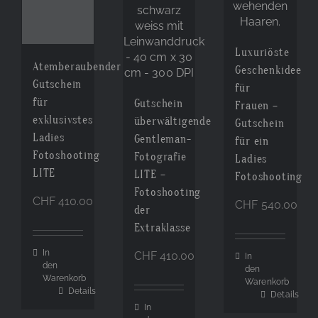
Cart
Luxuriöste
Atemberaubender
Geschenkidee
Gutschein
für
für
Gutschein
Frauen –
exklusivstes
überwältigende
Gutschein
Ladies
Gentleman-
für ein
Fotoshooting
Fotografie
Ladies
LITE
LITE –
Fotoshooting
Fotoshooting
CHF
410.00
CHF
540.00
der
Extraklasse
In
CHF
410.00
In
den
den
Warenkorb
Warenkorb
Details
Details
In