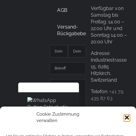
Verfügbar von
AGB
Samstag bis
Freitag: 14:00 –
Versand-
22:00 Uhr und
Rückgabebedingungen
Sonntag 14:00 –
20:00 Uhr
Adresse:
Industriestrasse
15, 6285
Hitzkirch,
Switzerland
Telefon:
+41 79
435 87 63
E-Mail:
Cookie Zustimmung
info@snapshot.style
verwalten