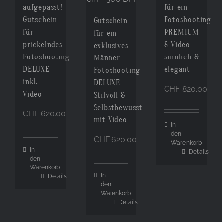
aufgepasst!
für ein
Gutschein
Fotoshooting
Gutschein
für
PREMIUM
für ein
prickelndes
& Video –
exklusives
Fotoshooting
sinnlich &
Männer-
DELUXE
elegant
Fotoshooting
inkl.
DELUXE –
CHF
820.00
Video
Stilvoll &
Selbstbewusst
CHF
620.00
mit Video
In
den
CHF
620.00
Warenkorb
In
Details
den
Warenkorb
In
Details
den
Warenkorb
Details