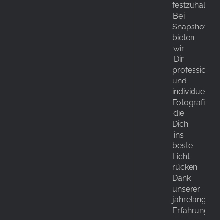
festzuhalten.
Bei
Snapshot.sty
bieten
wir
Dir
professionel
und
individuelle
Fotografie,
die
Dich
ins
beste
Licht
rücken.
Dank
unserer
jahrelangen
Erfahrung