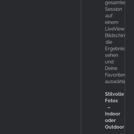
gesamten
Session
auf
einem
LiveView-
Bildschirm
die
Ergebnisse
sehen
und
Deine
Favoriten
auswählen.
Stilvolle
Fotos
–
Indoor
oder
Outdoor