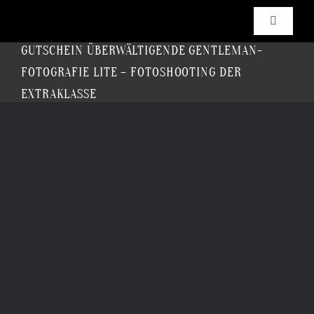
Zum
Inhalt
Toggle
springen
Navigati
GUTSCHEIN ÜBERWÄLTIGENDE GENTLEMAN-
Angebo
FOTOGRAFIE LITE – FOTOSHOOTING DER
EXTRAKLASSE
Buchen
Shop & 
Blog
Gallerie
Cookie-R