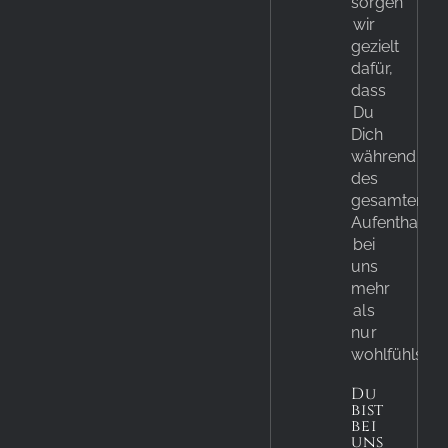
sorgen
wir
gezielt
dafür,
dass
Du
Dich
während
des
gesamten
Aufenthalt
bei
uns
mehr
als
nur
wohlfühlst.
Du
bist
bei
uns