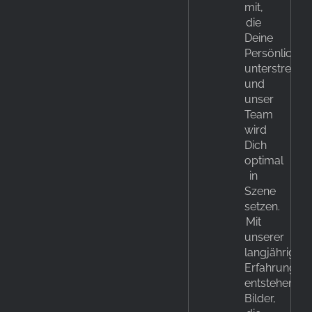
mit,
die
Deine
Persönlichkei
unterstreiche
und
unser
Team
wird
Dich
optimal
in
Szene
setzen.
Mit
unserer
langjährigen
Erfahrung
entstehen
Bilder,