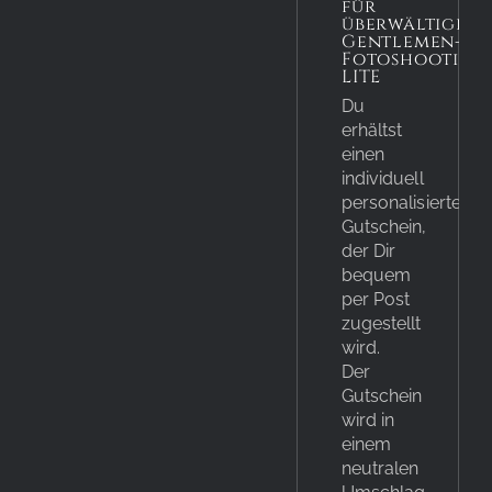
für
überwältigen
Gentlemen-
Fotoshooting
LITE
Du
erhältst
einen
individuell
personalisierten
Gutschein,
der Dir
bequem
per Post
zugestellt
wird.
Der
Gutschein
wird in
einem
neutralen