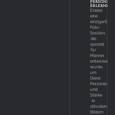
persönlic
Erlebnis:
Erlebe
eine
einzigartige
Foto-
Session,
die
speziell
für
Männer
entwickelt
wurde,
um
Deine
Persönlichkei
und
Stärke
in
stilvollen
Bildern