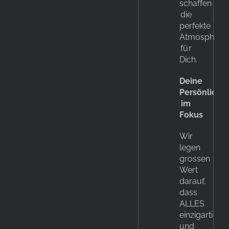
schaffen
die
perfekte
Atmosphäre
für
Dich.
Deine
Persönlichke
im
Fokus
Wir
legen
grossen
Wert
darauf,
dass
ALLES
einzigartig
und