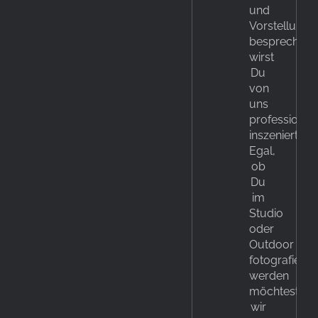
und
Vorstellunge
besprechen,
wirst
Du
von
uns
professionell
inszeniert.
Egal,
ob
Du
im
Studio
oder
Outdoor
fotografiert
werden
möchtest,
wir