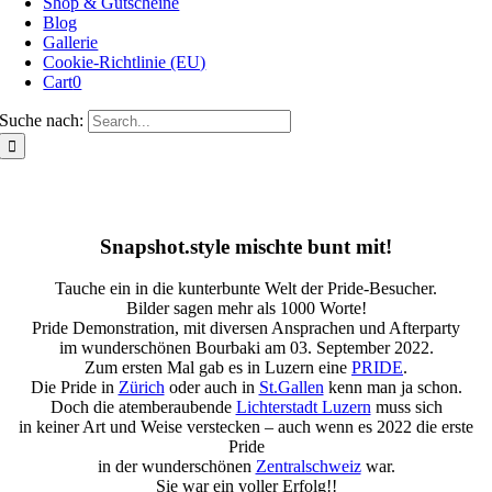
Shop & Gutscheine
Blog
Gallerie
Cookie-Richtlinie (EU)
Cart
0
Suche nach:
Snapshot.style mischte bunt mit!
Tauche ein in die kunterbunte Welt der Pride-Besucher.
Bilder sagen mehr als 1000 Worte!
Pride Demonstration, mit diversen Ansprachen und Afterparty
im wunderschönen Bourbaki am 03. September 2022.
Zum ersten Mal gab es in Luzern eine
PRIDE
.
Die Pride in
Zürich
oder auch in
St.Gallen
kenn man ja schon.
Doch die atemberaubende
Lichterstadt Luzern
muss sich
in keiner Art und Weise verstecken – auch wenn es 2022 die erste
Pride
in der wunderschönen
Zentralschweiz
war.
Sie war ein voller Erfolg!!